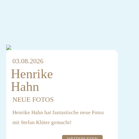
Tschechien, Österreich und Schottland
entsteht derzeit die
romantische Young-Adult-Serie WICKED
DEAL. Sie ist inspiriert von der
gleichnamigen
Romanvorlage der Bestseller-Autorin C.R.
03.08.2026
Scott. (UFA Fiction)
Henrike
Hahn
NEUE FOTOS
Henrike Hahn hat fantastische neue Fotos
mit Stefan Klüter gemacht!