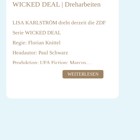
WICKED DEAL | Dreharbeiten
LISA KARLSTRÖM dreht derzeit die ZDF
Serie WICKED DEAL
Regie: Florian Knittel
Headautor: Paul Schwarz
Produktion: UFA Fiction; Marcus
Brunnemann, Kristina Henning, Helga Löbel
WEITERLESEN
Casting: Patrick Dreikauss
***
Eine verhängnisvolle Abmachung wird zum
Tanz auf Messers Schneide: In der Slowakei,