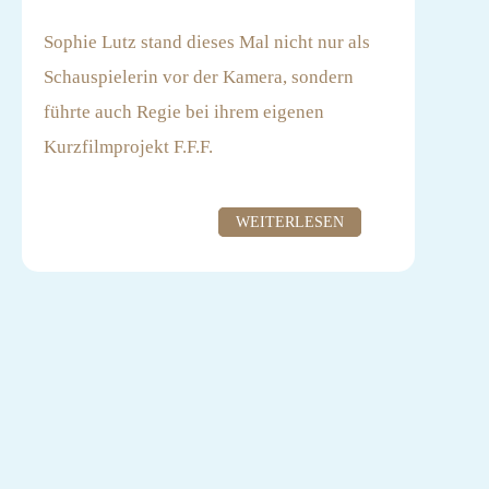
Sophie Lutz stand dieses Mal nicht nur als
Schauspielerin vor der Kamera, sondern
führte auch Regie bei ihrem eigenen
Kurzfilmprojekt F.F.F.
Förderung: FOKUS (MDR/MDM)
WEITERLESEN
Redaktion MDR: Silke Haverkamp
MDM: Dana Messerschmidt
Produktion: LUMALENSCAPE GmbH /
Stefan Hannig, Alexander Tanz