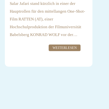
Salar Jafari stand kürzlich in einer der
Hauptrollen für den mittellangen One-Shot-
Film RATTEN (AT), einer
Hochschulproduktion der Filmuniversität
Babelsberg KONRAD WOLF vor der
Kamera.
Regie: John Seelandt
WEITERLESEN
Producerin: Tschakawak Aghdasi