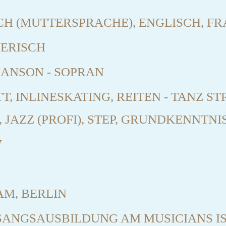
H (MUTTERSPRACHE), ENGLISCH, F
NERISCH
HANSON - SOPRAN
T, INLINESKATING, REITEN - TANZ S
), JAZZ (PROFI), STEP, GRUNDKENNTNI
W
M, BERLIN
ANGSAUSBILDUNG AM MUSICIANS IST