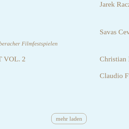
Jarek Rac
Savas Cev
beracher Filmfestspielen
 VOL. 2
Christian
Claudio F
mehr laden