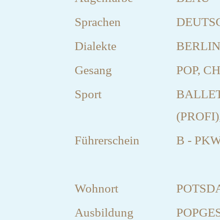
Sprachen
DEUTSC
Dialekte
BERLI
Gesang
POP, C
Sport
BALLET
(PROFI
Führerschein
B - PK
Wohnort
POTSDA
Ausbildung
POPGES