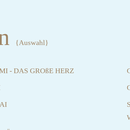
en
{Auswahl}
I - DAS GROßE HERZ
C
H
O
AI