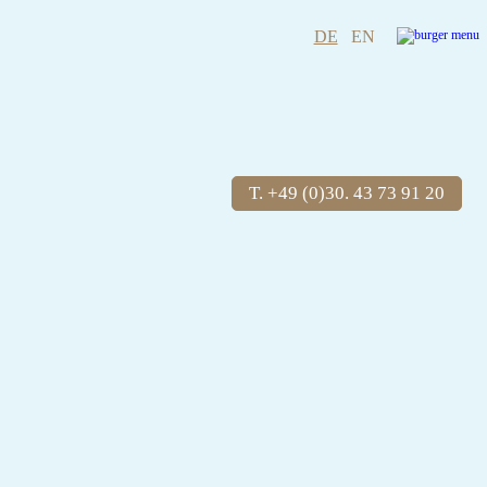
DE
EN
T. +49 (0)30. 43 73 91 20