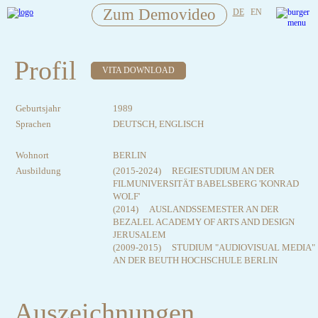
Zum Demovideo
DE
EN
Profil
VITA DOWNLOAD
Geburtsjahr
1989
Sprachen
DEUTSCH, ENGLISCH
Wohnort
BERLIN
Ausbildung
(2015-2024) REGIESTUDIUM AN DER
FILMUNIVERSITÄT BABELSBERG 'KONRAD
WOLF'
(2014) AUSLANDSSEMESTER AN DER
BEZALEL ACADEMY OF ARTS AND DESIGN
JERUSALEM
(2009-2015) STUDIUM "AUDIOVISUAL MEDIA"
AN DER BEUTH HOCHSCHULE BERLIN
Auszeichnungen