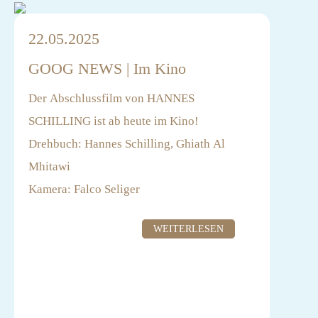
22.05.2025
GOOG NEWS | Im Kino
Der Abschlussfilm von HANNES
SCHILLING ist ab heute im Kino!
Drehbuch: Hannes Schilling, Ghiath Al
Mhitawi
Kamera: Falco Seliger
Produktion: Jost Hering Film
WEITERLESEN
Verleih: UCM One
Der Journalist Leo hofft, mit einer Reportage
über eine Rebellengruppe in Thailand