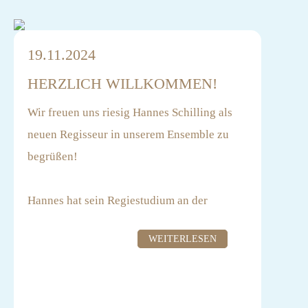
19.11.2024
HERZLICH WILLKOMMEN!
Wir freuen uns riesig Hannes Schilling als
neuen Regisseur in unserem Ensemble zu
begrüßen!
Hannes hat sein Regiestudium an der
Filmuniversität Babelsberg dieses Jahr
WEITERLESEN
abgeschlossen. Für seine studentischen
Arbeiten wurde er mehrfach ausgezeichnet,
darunter mit dem Deutschen Kurzfilmpreis