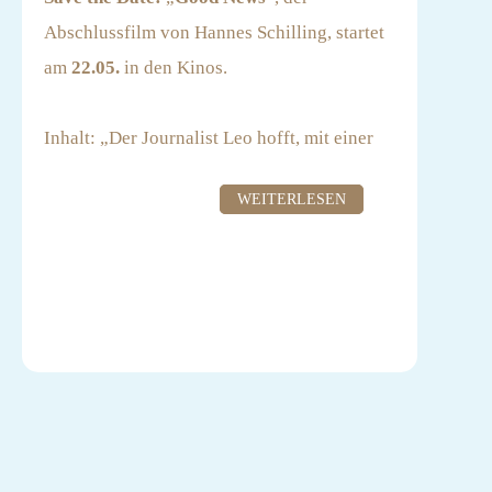
darüber, wie es um die Wahrheit steht. Etwas,
Abschlussfilm von Hannes Schilling, startet
das in Hinblick auf Reportagen an mitunter
am
22.05.
in den Kinos.
exotischen Orten nicht erst seit der Spiegel-
Affäre um Claas Relotius in den Fokus
Inhalt: „Der Journalist Leo hofft, mit einer
geraten ist. (Programmkino.de)
Reportage über eine Rebellengruppe in
WEITERLESEN
Thailand endlich international den
"In diesem stringent mit wachsender
Durchbruch zu schaffen. Sein Freund Mawar
Spannung erzählenden Film stolpern die
hilft ihm dabei, Kontakte vor Ort zu knüpfen.
Protagonisten in Richtung eines ungewissen
Im Gegenzug verspricht Leo ihm, ihn bei
Finales im Herzen der Finsternis. Dabei
einem Neustart in Deutschland zu
gelingt es dem Regisseur, am Beispiel seiner
unterstützen. Doch als die Redaktion ihm
überzeugend charakterisierten Figuren nicht
ungefragt den Fotografen Julian zur Seite
nur die moralischen Fallstricke eines
stellt, verstrickt sich Leo immer tiefer in ein
Journalismus vorzuführen, der auf Spektakel
Netz aus Lügen und moralisch fragwürdigen